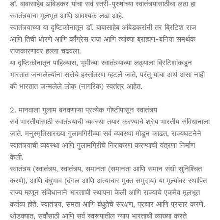
डॉ. बाबासाहेब आंबेडकर यांचा सर्व स्त्री-पुरुषांच्या स्वातंत्र्यासाठीचा लढा हा
स्वातंत्र्याचा मूलभूत आणि आवश्यक लढा आहे.
स्वातंत्र्याच्या या दृष्टिकोनातून डॉ. बाबासाहेब आंबेडकरांनी तर ब्रिटिश राज
आणि तिची धोरणे आणि काँग्रेस राज आणि त्यांच्या ब्राह्मण-बनिया समर्थक
राजकारणावर हल्ला चढवला.
या दृष्टिकोनातून पाहिल्यास, भूमीच्या स्वातंत्र्याच्या लढ्याला ब्रिटिशांकडून
भारतात जन्मलेल्यांना सत्तेचे हस्तांतरण म्हटले जाते, परंतु याचा अर्थ असा नाही
की भारतात जन्मलेले लोक (नागरिक) स्वतंत्र आहेत.
2. मानवाला गुलाम बनवणाऱ्या प्रत्येक गोष्टीपासून स्वातंत्र्य
सर्व भारतीयांसाठी स्वातंत्र्याची व्यवस्था तयार करण्याचे श्रेय भारतीय संविधानाला
जाते. मनुस्मृतिसारख्या गुलामगिरीच्या सर्व व्यवस्था मोडून काढत, राज्यघटनेने
स्वातंत्र्याची व्यवस्था आणि गुलामगिरीचे निराकरण करण्याची यंत्रणा निर्माण
केली.
स्वातंत्र्य (स्वातंत्र्य, स्वातंत्र्य, समानता (समानता आणि समान संधी सुनिश्चित
करणे), आणि बंधुभाव (दंगल आणि अत्याचार मुक्त समुदाय) या मूल्यांवर स्थापित
राज्य म्हणून संविधानाने भारताची स्थापना केली आणि राज्याचे एकमेव मूलभूत
कर्तव्य होते. स्वातंत्र्य, समता आणि बंधुतेचे संरक्षण, प्रचार आणि प्रसार करणे.
थोडक्यात, सर्वांसाठी आणि सर्व स्वरूपातील न्याय भारताची व्याख्या करते