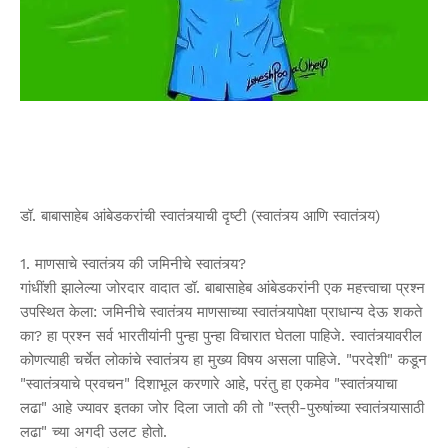
डॉ. बाबासाहेब आंबेडकरांची स्वातंत्र्याची दृष्टी (स्वातंत्र्य आणि स्वातंत्र्य)
1. माणसाचे स्वातंत्र्य की जमिनीचे स्वातंत्र्य?
गांधींशी झालेल्या जोरदार वादात डॉ. बाबासाहेब आंबेडकरांनी एक महत्त्वाचा प्रश्न
उपस्थित केला: जमिनीचे स्वातंत्र्य माणसाच्या स्वातंत्र्यापेक्षा प्राधान्य देऊ शकते
का? हा प्रश्न सर्व भारतीयांनी पुन्हा पुन्हा विचारात घेतला पाहिजे. स्वातंत्र्यावरील
कोणत्याही चर्चेत लोकांचे स्वातंत्र्य हा मुख्य विषय असला पाहिजे. "परदेशी" कडून
"स्वातंत्र्याचे प्रवचन" दिशाभूल करणारे आहे, परंतु हा एकमेव "स्वातंत्र्याचा
लढा" आहे ज्यावर इतका जोर दिला जातो की तो "स्त्री-पुरुषांच्या स्वातंत्र्यासाठी
लढा" च्या अगदी उलट होतो.