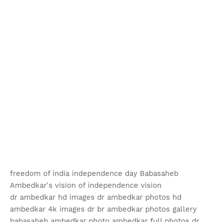
freedom of india independence day Babasaheb
Ambedkar's vision of independence vision
dr ambedkar hd images dr ambedkar photos hd
ambedkar 4k images dr br ambedkar photos gallery
babasaheb ambedkar photo ambedkar full photos dr