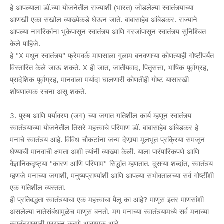
हे आपल्याला डॉ.च्या योजनेतील राज्याशी (भारत) जोडलेल्या स्वातंत्र्याच्या
आणखी एका सखोल व्याख्येकडे घेऊन जाते. बाबासाहेब आंबेडकर. राज्याने
आपल्या नागरिकांना भुकेपासून स्वातंत्र्य आणि गरजांपासून स्वातंत्र्य सुनिश्चित
केले पाहिजे.
हे "X मधून स्वातंत्र्य" फ्रेमवर्क माणसाला गुलाम बनवणाऱ्या कोणत्याही गोष्टीपर्यंत
विस्तारित केले जाऊ शकते. X ही जात, जातीयवाद, पितृसत्ता, भाषिक पूर्वाग्रह,
प्रादेशिक पूर्वाग्रह, मानवाला मर्यादा घालणारी कोणतीही गोष्ट यासारखी
शोषणात्मक रचना असू शकते.
3. पुरुष आणि पर्यावरण (जग) च्या जगात गतिशील कार्य म्हणून स्वातंत्र्य
स्वातंत्र्याच्या योजनेतील तिसरे महत्त्वाचे परिमाण डॉ. बाबासाहेब आंबेडकर हे
मनाचे स्वातंत्र्य आहे. विविध चौकटांना जन्म देणार्‍या मूलभूत प्रक्रिया समजून
घेण्याची मानवाची क्षमता अशी त्यांनी व्याख्या केली. याला पारंपारिकपणे आणि
वैज्ञानिकदृष्ट्या "कारण आणि परिणाम" सिद्धांत म्हणतात. दुसऱ्या शब्दांत, स्वातंत्र्य
म्हणजे मनाच्या जगाशी, मनुष्यप्राण्यांशी आणि आपल्या सभोवतालच्या सर्व गोष्टींशी
एक गतिशील व्यस्तता.
ही प्रतिबद्धता स्वातंत्र्याचा एक महत्त्वाचा पैलू का आहे? माणूस इतर माणसांशी
असलेल्या नातेसंबंधामुळेच माणूस बनतो. मग मनाच्या स्वातंत्र्यामध्ये सर्व मनाच्या
स्वातंत्र्यासाठी प्रयत्न करणे आवश्यक आहे.