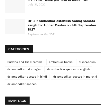
July 31, 2022
Dr B R Ambedkar establish Samaj Samata
sangh for Upper Castes on 4th September
1927
September 04, 2021
CATEGORIES
Buddha and His Dhamma
ambedkar books
dikshabhumi
dr ambedkar hd images
dr ambedkar quotes in english
dr ambedkar quotes in hindi
dr ambedkar quotes in marathi
dr ambedkar speech
MAIN TAGS